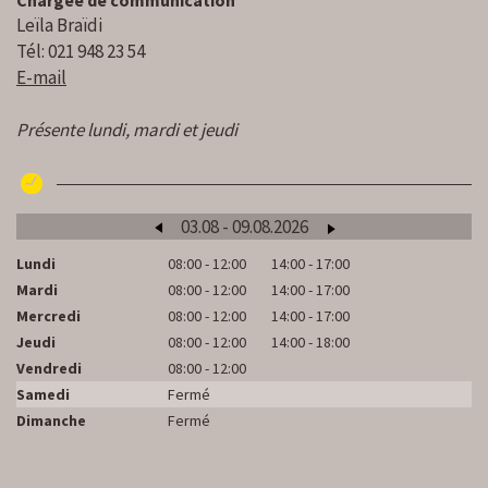
Chargée de communication
Leïla Braïdi
Tél: 021 948 23 54
E-mail
Présente lundi, mardi et jeudi
03.08 - 09.08.2026
Lundi
08:00 - 12:00
14:00 - 17:00
Lu
Mardi
08:00 - 12:00
14:00 - 17:00
M
Mercredi
08:00 - 12:00
14:00 - 17:00
Me
Jeudi
08:00 - 12:00
14:00 - 18:00
Je
Vendredi
08:00 - 12:00
Ve
Samedi
Fermé
S
Dimanche
Fermé
D