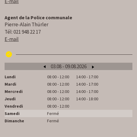
E-mail
Agent de la Police communale
Pierre-Alain Thürler
Tél: 021 948 22 17
E-mail
03.08 - 09.08.2026
Lundi
08:00 - 12:00
14:00 - 17:00
Lu
Mardi
08:00 - 12:00
14:00 - 17:00
M
Mercredi
08:00 - 12:00
14:00 - 17:00
Me
Jeudi
08:00 - 12:00
14:00 - 18:00
Je
Vendredi
08:00 - 12:00
Ve
Samedi
Fermé
S
Dimanche
Fermé
D