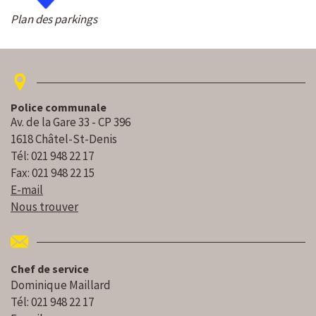
Plan des parkings
Police communale
Av. de la Gare 33 - CP 396
1618 Châtel-St-Denis
Tél: 021 948 22 17
Fax: 021 948 22 15
E-mail
Nous trouver
Chef de service
Dominique Maillard
Tél: 021 948 22 17