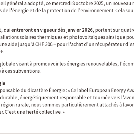
nseil général a adopté, ce mercredi 8 octobre 2025, un nouvea
es de l'énergie et de la protection de l'environnement. Cela 
t,
qui entreront en vigueur dès janvier 2026
, portent sur quatr
allations solaires thermiques et photovoltaïques ainsi que po
 une aide jusqu'à CHF 300.– pour l'achat d'un récupérateur d'ea
F.
lobale visant à promouvoir les énergies renouvelables, l'écom
 à ces subventions.
gie
ponsable du dicastère Énergie : « Ce label European Energy A
durable, énergétiquement responsable et tournée vers l'aveni
région rurale, nous sommes particulièrement attachés à favori
 C'est une fierté collective. »