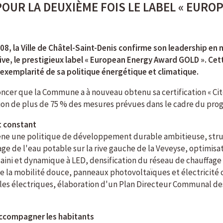
POUR LA DEUXIÈME FOIS LE LABEL « EUR
2008, la Ville de Châtel-Saint-Denis confirme son leadership en
ve, le prestigieux label « European Energy Award GOLD ». Cett
xemplarité de sa politique énergétique et climatique.
oncer que la Commune a à nouveau obtenu sa certification « Cité
ication de plus de 75 % des mesures prévues dans le cadre du 
t constant
ène une politique de développement durable ambitieuse, stru
inage de l'eau potable sur la rive gauche de la Veveyse, opti
ini et dynamique à LED, densification du réseau de chauffage à
la mobilité douce, panneaux photovoltaïques et électricité ce
es électriques, élaboration d'un Plan Directeur Communal des
 accompagner les habitants