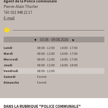
Agent de la Police communale
Pierre-Alain Thürler
Tél: 021 948 22 17
E-mail
03.08 - 09.08.2026
Lundi
08:00 - 12:00
14:00 - 17:00
Lu
Mardi
08:00 - 12:00
14:00 - 17:00
M
Mercredi
08:00 - 12:00
14:00 - 17:00
Me
Jeudi
08:00 - 12:00
14:00 - 18:00
Je
Vendredi
08:00 - 12:00
Ve
Samedi
Fermé
S
Dimanche
Fermé
D
DANS LA RUBRIQUE "POLICE COMMUNALE"